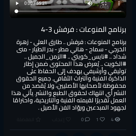
برنامج المنوعات : فرفش 3-4
برنامج المنوعات : فرفش .. طارق العلي - زهرة
الخرجي - سماح - هاني مطر - بدر الطيار - منى
شداد .. #نايس_كويتي​ .. #الزمن_الجميل​ ..
#الكويت​ .. يُعرض هذا المحتوى ضمن إطار
توثيقي وأرشيفي يهدف إلى الحفاظ على
الذاكرة الفنية والتراث الثقافي. جميع الحقوق
محفوظة لأصحابها الأصليين، ولا يُقصد من
النشر أي انتهاك لحقوق الطبع والنشر. يأتي هذا
العمل تقديرًا لقيمته الفنية والتاريخية، واحترامًا
لجهود المبدعين وروّاد الفن الأصيل .
4
1
0
إعجاب
المفضلة